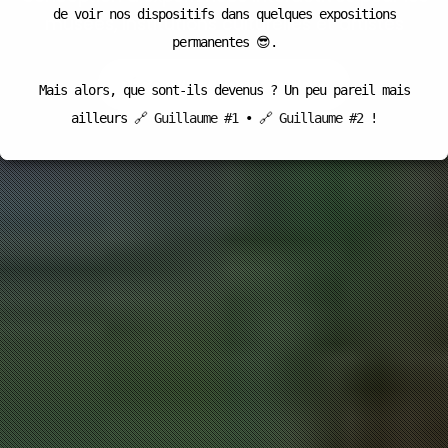
de voir nos dispositifs dans quelques expositions
musées, institutions culturelles et artistes
permanentes 😎.
DÉCOUVREZ NOTRE STUDIO
Mais alors, que sont-ils devenus ? Un peu pareil mais
ailleurs
🔗 Guillaume #1
•
🔗 Guillaume #2
!