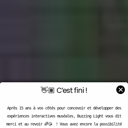
✕
👋🏽 C’est fini !
CREATIVE INTERACTION DESIGN
Après 15 ans à vos côtés pour concevoir et développer des
BUZZING LIGHT
expériences interactives muséales, Buzzing Light vous dit
merci et au revoir 🌈😘 ! Vous avez encore la possibilité
Conception d’expériences interactives pour les