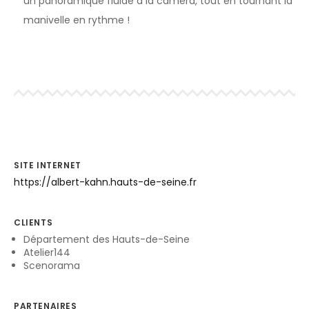
un panoramique fluide à la caméra, tout en tournant la
manivelle en rythme !
SITE INTERNET
https://albert-kahn.hauts-de-seine.fr
CLIENTS
Département des Hauts-de-Seine
Atelier144
Scenorama
PARTENAIRES