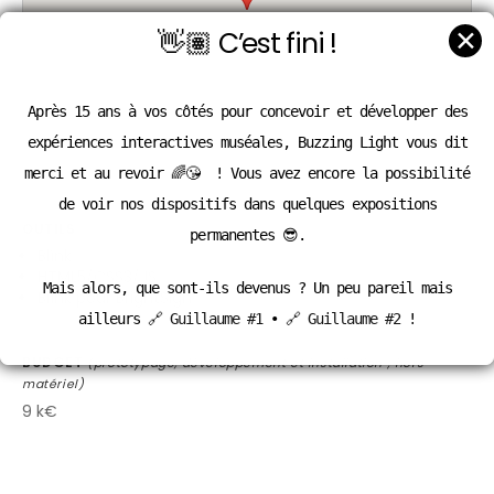
✕
👋🏽 C’est fini !
Après 15 ans à vos côtés pour concevoir et développer des
expériences interactives muséales, Buzzing Light vous dit
merci et au revoir 🌈😘 ! Vous avez encore la possibilité
de voir nos dispositifs dans quelques expositions
OUTILS
permanentes 😎.
Blínk
HTML5/CSS3/JS
Mais alors, que sont-ils devenus ? Un peu pareil mais
Blínk pour BrightSign
ailleurs
🔗 Guillaume #1
•
🔗 Guillaume #2
!
BUDGET
(prototypage, développement et installation ; hors
matériel)
9 k€