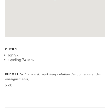
OUTILS
IanniX
Cycling’74 Max
BUDGET
(animation du workshop, création des contenus et des
enseignements)
5 k€