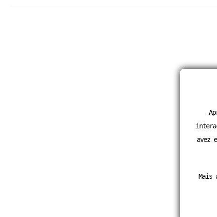
Ap
intera
avez e
Mais 