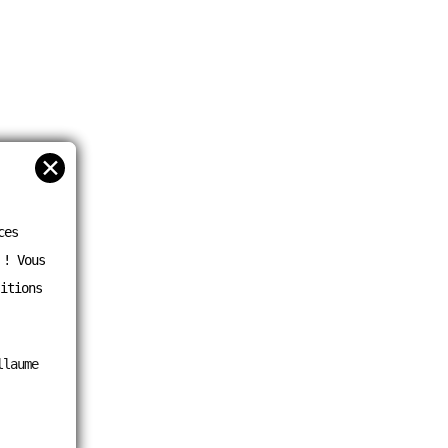
✕
ces
 ! Vous
itions
llaume