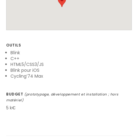
OUTILS
Blínk
C++
HTML5/CSS3/JS
Blínk pour iOS
Cycling’74 Max
BUDGET
(prototypage, développement et installation ; hors
matériel)
5 k€